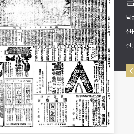
금
교
하
탁
탁
교
신
독
신
철
철
철