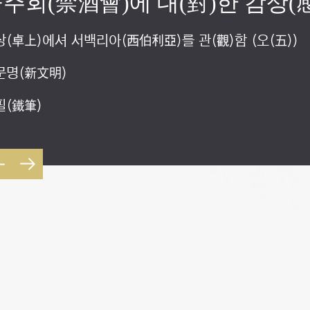
주회(禁酒會)에 대(對)한 감상(
육기관(敎育機關)을 급설(急設)하
계(夏季)의 위생(衛生) 대주의(
상(卓上)에셔 서백리아(西伯利亞)를 관(觀)함 (오(五))
상(卓上)에셔 서백리아(西伯利亞)를 관(觀)함 (육(六))
육기관(敎育機關)을 급설(急設)하라 (이(二))
문명(新文明)
일(獨逸)의 장래(將來)와 재정외교대책(財政外交對策)
문명(新文明)
필(鐵筆)
필(鐵筆)
필(鐵筆)