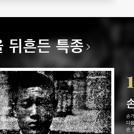
 뒤흔든 특종
손기
다음
손 