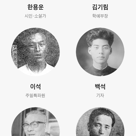
한용운
김기림
시인·소설가
학예부장
이석
백석
주일특파원
기자