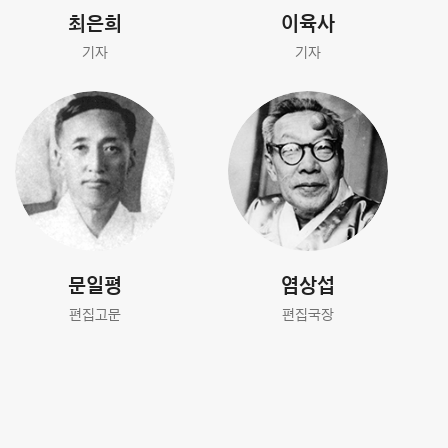
최은희
이육사
기자
기자
문일평
염상섭
편집고문
편집국장