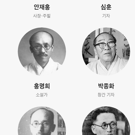
안재홍
심훈
사장·주필
기자
홍명희
박종화
소설가
창간 기자