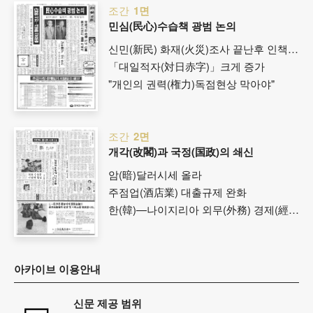
조간
1면
민심(民心)수습책 광범 논의
신민(新民) 화재(火災)조사 끝난후 인책(引責)요...
「대일적자(対日赤字)」크게 증가
"개인의 권력(権力)독점현상 막아야"
조간
2면
개각(改閣)과 국정(国政)의 쇄신
암(暗)달러시세 올라
주점업(酒店業) 대출규제 완화
한(韓)—나이지리아 외무(外務) 경제(經済)협력 ...
아카이브 이용안내
신문 제공 범위