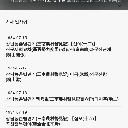
맞아 ‘마음 놓고 우리말로 얘기할 수 있다’는 사실이 가장 큰 감
격이었다. 평양고보 재학 중 3·1운동에 가담했다가 퇴학당했
고, 평양지국 기자로 조선일보에 입사했다. 광복 후 복간된 조
기사 발자취
선일보에서 편집국장을 거쳐 주필과 부사장, 회장을 지냈다.
엄청난 독서광으로, 다양한 분야에서 해박한 지식과 실력을 갖
춰 얻은 별명이 ‘홍박(洪博)’. 1974년 동아일보 광고탄압 사태
1934-07-15
때는 개인 명의로 가장 먼저 광고를 실어 언론계 어른으로서
삼남농촌별견기(三南農村瞥見記)【십이(十二)】
신구세력교차(新舊勢力交叉) 경남선(京南線)과군산관계
정권에 굴하지 않는 용기를 보여줬다. 1984년 서울언론인클럽
(群山關係)
이 ‘홍박언론상’을 제정하려 하자 “나는 현역 기자”라는 말로 거
절했다. 주필 시절에도 1953년 휴전협상 등 취재 현장을 지켰
1934-07-17
던 그는 영원한 현역 기자였다.
삼남농촌별견기(三南農村瞥見記) 미곡(米穀)의군산항
(群山港)
1934-07-18
삼남농촌별견기백육호(三南農村瞥見記百六戶)의지주(地主)
1934-07-19
삼남농촌별견기(三南農村瞥見記) 【십오(十五)】
곡창전북평야(穀倉全北平野)