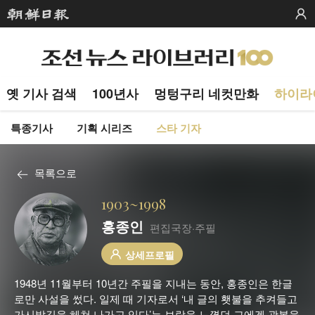
옛 기사 검색
100년사
멍텅구리 네컷만화
하이라
특종기사
기획 시리즈
스타 기자
목록으로
1903~1998
홍종인
편집국장·주필
상세프로필
1948년 11월부터 10년간 주필을 지내는 동안, 홍종인은 한글
로만 사설을 썼다. 일제 때 기자로서 ‘내 글의 횃불을 추켜들고
가시밭길을 헤쳐 나가고 있다’는 보람을 느꼈던 그에겐 광복을