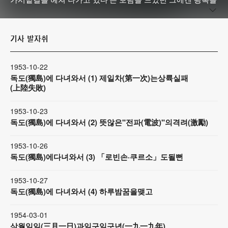
맞아 ‘마음 놓고 우리말로 얘기할 수 있다’는 사실이 가장 큰 감
격이었다. 평양고보 재학 중 3·1운동에 가담했다가 퇴학당했
고, 평양지국 기자로 조선일보에 입사했다. 광복 후 복간된 조
기사 발자취
선일보에서 편집국장을 거쳐 주필과 부사장, 회장을 지냈다.
엄청난 독서광으로, 다양한 분야에서 해박한 지식과 실력을 갖
춰 얻은 별명이 ‘홍박(洪博)’. 1974년 동아일보 광고탄압 사태
1953-10-22
때는 개인 명의로 가장 먼저 광고를 실어 언론계 어른으로서
독도(獨島)에 다녀와서 (1) 제일차(第一次)는상륙실패
(上陸失敗)
정권에 굴하지 않는 용기를 보여줬다. 1984년 서울언론인클럽
이 ‘홍박언론상’을 제정하려 하자 “나는 현역 기자”라는 말로 거
절했다. 주필 시절에도 1953년 휴전협상 등 취재 현장을 지켰
1953-10-23
독도(獨島)에 다녀와서 (2) 뜻않은"전파(電波)"의격려(激勵)
던 그는 영원한 현역 기자였다.
1953-10-26
독도(獨島)에다녀와서 (3) 「로빈손·쿠르소」도될뻔
1953-10-27
독도(獨島)에 다녀와서 (4) 하루밤꿈을맺고
1954-03-01
삼월일일(三月一日)과일구일구년(一九一九年)