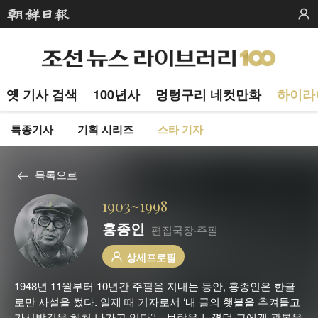
옛 기사 검색
100년사
멍텅구리 네컷만화
하이라
특종기사
기획 시리즈
스타 기자
목록으로
1903~1998
홍종인
편집국장·주필
상세프로필
1948년 11월부터 10년간 주필을 지내는 동안, 홍종인은 한글
로만 사설을 썼다. 일제 때 기자로서 ‘내 글의 횃불을 추켜들고
가시밭길을 헤쳐 나가고 있다’는 보람을 느꼈던 그에겐 광복을