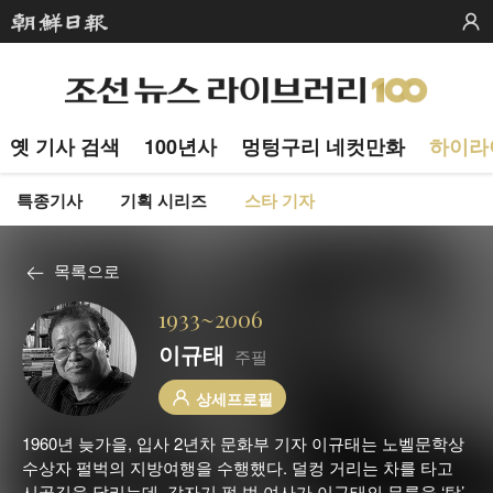
옛 기사 검색
100년사
멍텅구리 네컷만화
하이라
특종기사
기획 시리즈
스타 기자
목록으로
1933~2006
이규태
주필
상세프로필
1960년 늦가을, 입사 2년차 문화부 기자 이규태는 노벨문학상
수상자 펄벅의 지방여행을 수행했다. 덜컹 거리는 차를 타고
시골길을 달리는데, 갑자기 펄 벅 여사가 이규태의 무릎을 ‘탁’