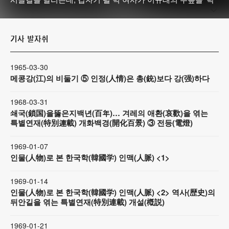
내리쳤다. “저거 보라!” 전북 장수가 고향인 이규태에겐 새로울
것 없는, 볏단 지게를 짊어진 농부가 볏단 실은 소달구지를 끌
고 가는 풍경이었다. 펄 벅이 말했다. “농부도 볏단을 지고 있
기사 발자취
다니! 미국 같으면 지게의 짐도 달구지에 싣고 농부도 올라탔
을 거야. 소의 짐마저 덜어 주려는 저 마음! 저게 바로 내가 한
국에서 보고 싶던 모습이라오.” 이규태는 “내 글의 뿌리는 그때
1965-03-30
펄 벅 여사를 통해 발견했던 사물을 다르게 바라보는 ‘시각’”이
메콩강(江)의 비둘기 ⑤ 인정(人情)은 총(銃)보다 강(强)하다
라 했다. 1968년 ‘개화백경(開化百景)’을 시작으로, ‘인맥(人
脈)’, ‘신왕오천축국전’, ‘불교 성지 순례’, ‘기독교 성지 순례’, ‘서
1968-03-31
역 3만 리’, ‘6백년 서울’…. 이규태의 전매특허는 특유의 박람
쇄국(鎖国)을뚫은지백년(百年)… 겨레의 애환(哀歡)을 엮는
특별연재(特別連載) 개화백경(開化百景) ③ 전등(電燈)
강기(博覽强記)로 동서고금을 관통하며 인간적 맥락을 찾고
의미를 캐내는 기획연재였다. ‘한국인의 의식구조’를 통해 ‘우
리 것’을 찾으려는 국민적 자신감 회복을 북돋우며 고도성장에
1969-01-07
피폐해가던 사람들의 마음을 어루만졌고, 6702회 연재한 한국
인물(人物)로 본 한국학(韓國学) 인맥(人脈) <1>
언론 사상 최장수 칼럼 ‘이규태 코너’로 누구도 넘보기 힘든 ‘이
규태 한국학’의 성채를 쌓았다. 그가 쓴 ‘소록도의 반란’ 기사는
1969-01-14
소설가 이청준에 의해 소설 『당신들의 천국』으로 재탄생했
인물(人物)로 본 한국학(韓國学) 인맥(人脈) <2> 역사(歴史)의
다. 소설 속 이정태 기자가 이규태였다. 서재를 가득 채운 1만5
뒤안길을 엮는 특별연재(特別連載) 개설(槪説)
000여 권의 책과 노트, 내용에 따라 적·황·녹·청·흑의 다섯 색으
로 분류된 색인·스크랩에 대해 생전의 그는 “세상의 모든 정보
1969-01-21