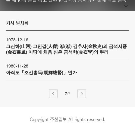
찍어 일필휘지했다. “학해(學海)에 해일(海溢)! 노호(怒號)는 암
벽(岩壁)에서 포효(咆哮)!” 4·19혁명 현장을 한 줄로 풀어낸 역
사적 명제목이었다. 평북 박천에서 태어나 독학으로 사서오경
기사 발자취
과 주역 등 한학에 일가를 이뤘다. 1937년 독자 투고글로 동아
일보에 발탁돼 만주특파원 등을 지냈고, 임시정부 공작원으로
활동하다 나카사키 형무소에 갇혔다. 수감 중일 때 원자폭탄이
1978-12-16
투하됐으나 구사일생으로 화를 면했다. 광복 후 여러 신문을
그산하(山河) 그인걸(人傑) ㊸(㊸) 김추사(金秋史)의 금석서풍
(金石書風) 이땅에 처음 심은 금석학(金石學)의 뿌리
거쳐 1958년 조선일보 논설위원으로 입사, 1년 여 만에 편집국
장이 됐다. 감격 넘치는 조선일보의 4·19 지면은 그의 지휘 아
래 만들어졌다. 5·16 직후 ‘민족일보 사건’에 연루돼 사형을 선
1980-11-28
아직도「조선총독(朝鮮總督)」인가
고받고 8년 여 옥고를 치렀다. 출소 뒤인 1969년 10월 논설위
원으로 재입사, 1970년부터 3년간 무협소설 「천풍」을 연재
해 큰 인기를 끌었다. 취하면 당시(唐詩)를 읊고 고담(古談)을
인용하는 소문난 풍류객이기도 했다. 아호 ‘우인(雨人)’은 ‘비를
7
/7
부르고 비를 맞는 나그네’라는 뜻이었다.
Copyright 조선일보 All rights reserved.