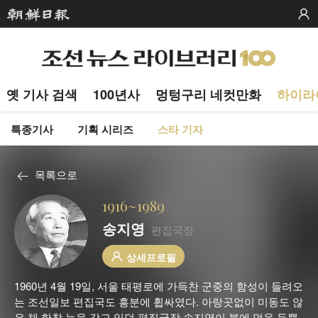
옛 기사 검색
100년사
멍텅구리 네컷만화
하이라
특종기사
기획 시리즈
스타 기자
목록으로
1916~1989
송지영
편집국장
상세프로필
1960년 4월 19일, 서울 태평로에 가득찬 군중의 함성이 들려오
는 조선일보 편집국도 흥분에 휩싸였다. 아랑곳없이 미동도 않
은 채 한참 눈을 감고 있던 편집국장 송지영이 붓에 먹을 듬뿍