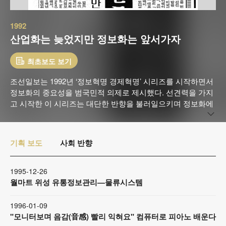
1992
산업화는 늦었지만 정보화는 앞서가자
최초보도 보기
조선일보는 1992년 ‘정보혁명 경제혁명’ 시리즈를 시작하면서
정보화의 중요성을 범국민적 의제로 제시했다. 선견력을 가지
고 시작한 이 시리즈는 대단한 반향을 불러일으키며 정보화에
대한 자각을 일깨웠다. 1995년 조선일보는 창간 75주년을 기
념해 본격적인 정보화 운동을 선언하며 가장 선두에 섰다. 조
선일보의 정보화 운동은 IT산업에 대한 국가적 관심과 지원을
기획 보도
사회 반향
키웠고, 한국이 세계적인 IT강국으로 거듭나게 하는 발판을 마
련했다.
1995-12-26
월마트 위성 유통정보관리—물류시스템
1996-01-09
"모니터보며 음감(音感) 빨리 익혀요" 컴퓨터로 피아노 배운다