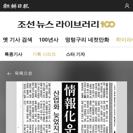
옛 기사 검색
100년사
멍텅구리 네컷만화
하이라
특종기사
기획 시리즈
스타 기자
목록으로