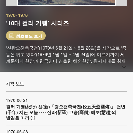
1970~1976
‘10대 컬러 기행’ 시리즈
최초보도 보기
‘신왕오천축국전’(1970년 6월 21일 ~ 8월 23일)을 시작으로 ‘중
동은 뛰고 있다’(1976년 1월 1일 ~ 4월 24일)에 이르기까지 세
계문명의 현장과 한국인이 진출한 해외현장, 원시지대를 취재
해 조선일보의 성가를 높인 시리즈다. 특히 ‘10대 컬러 기행’의
하나로 1974년 10월 진행했던 아마존 탐사는 한국 신문 사상
최초시도로, 아마존의 생생한 모습을 12회에 걸쳐 전달하며 독
기획 보도
자들의 눈길을 사로잡았다.
1970-06-21
컬러 기행(紀行) 신(新)「경오천축국전(径五天竺國傳)」 천년
(千年) 지난 오늘‥‥신라(新羅) 고승(高僧) 혜초(慧超)의
발길을 따라 ①
1970-06-28