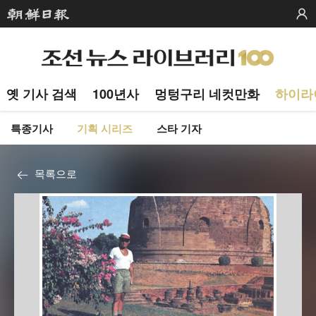
옛 기사 검색
100년사
멍텅구리 네컷만화
하이라
특종기사
기획 시리즈
스타 기자
목록으로