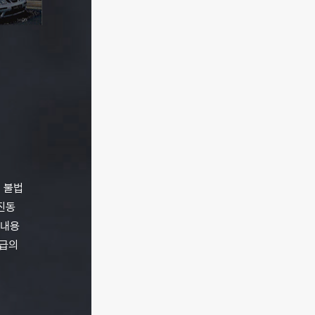
 불법
진동
 내용
승급의