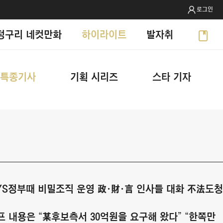
로그인
텅구리 네컷만화
하이라이트
발자취
특종기사
기획 시리즈
스타 기자
 YS정부때 비밀조직 운영 政·財·言 인사들 대화 不法도청
프 내용은 “某후보측서 30억원을 요구해 왔다” “한쪽만