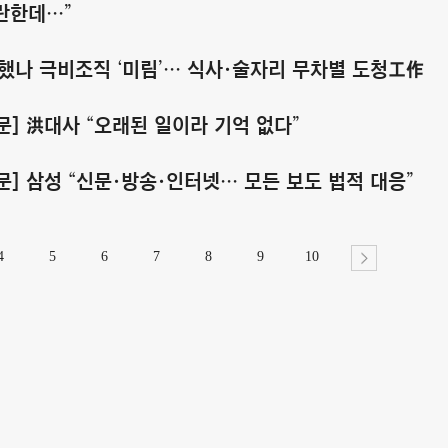
란한데…”
 했나 극비조직 ‘미림’… 식사·술자리 무차별 도청工作
문] 洪대사 “오래된 일이라 기억 없다”
문] 삼성 “신문·방송·인터넷… 모든 보도 법적 대응”
4
5
6
7
8
9
10