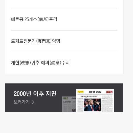
베트콩,25개소(個所)포격
로케트전문가(專門家)임명
개헌(改憲)귀추 예의(鋭意)주시