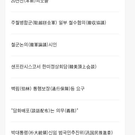
20연전(年前)의오늘
주월병합군(駐越聠合軍) 일부 철수협의(撤収協議)
철군논의(撤軍論議)시인
샌프란시스코서 한미정상회담(韓美頂上会談)
백림(伯林) 통행보장(通行保障)등 요구
"담화배포(談話配布)는 의무(義務)"
박대통령(朴大統領)신임 범국민추진위(汎国民推進委)