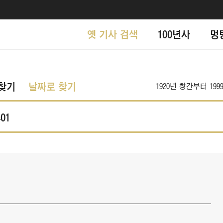
옛 기사 검색
100년사
멍
찾기
날짜로 찾기
1920년 창간부터 1