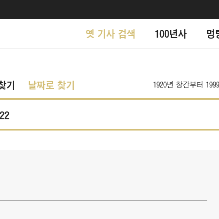
옛 기사 검색
100년사
멍
찾기
날짜로 찾기
1920년 창간부터 1