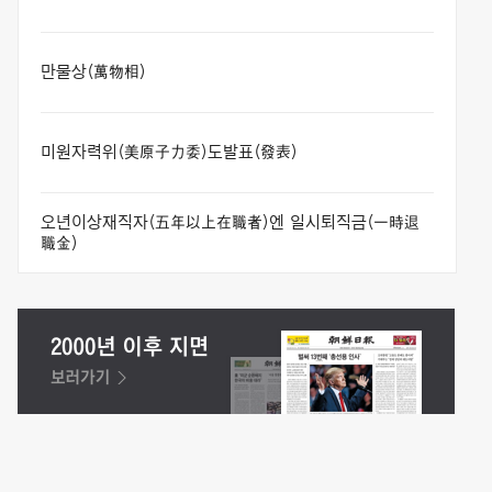
만물상(萬物相)
미원자력위(美原子力委)도발표(發表)
오년이상재직자(五年以上在職者)엔 일시퇴직금(一時退
職金)