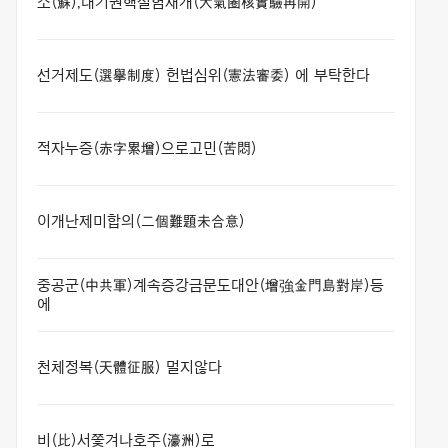
소(蘇),대기권핵실험재개(大氣圈核實驗再開)
선거제도(選擧制度) 헌법심위(憲法審委) 에 부탁한다
적자누증(赤字累增)으로고민(苦悶)
이개난제미합의(二個難題未合意)
중공군(中共軍)계속증강금문도대안(增強金門島對岸)등
에
천체정복(天體征服) 멀지않다
비(比)서쫓겨나호주(濠洲)로