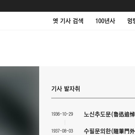
옛 기사 검색
100년사
멍
기사 발자취
노신추도문(魯迅追悼
1936-10-29
수필문외한(隨筆門外
1937-08-03