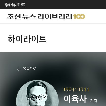
하이라이트
목록으로
1904~1944
이육사
기자