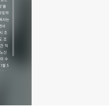
장’을
나무토막
이육사는
면서
시 조
도 조
폐간 직
<노신
한의 수
11월 5
0년 4