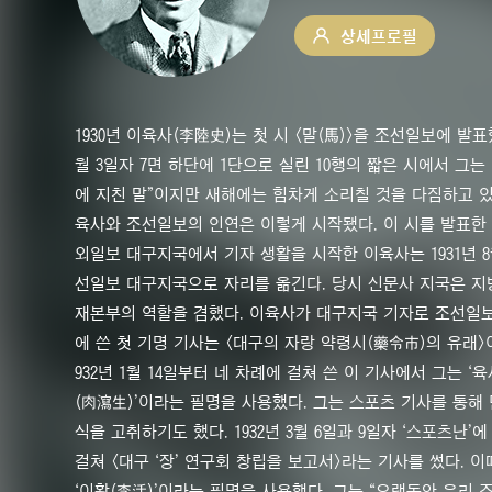
상세프로필
1930년 이육사(李陸史)는 첫 시 <말(馬)>을 조선일보에 발표했
월 3일자 7면 하단에 1단으로 실린 10행의 짧은 시에서 그는
에 지친 말”이지만 새해에는 힘차게 소리칠 것을 다짐하고 있
육사와 조선일보의 인연은 이렇게 시작됐다. 이 시를 발표한 
외일보 대구지국에서 기자 생활을 시작한 이육사는 1931년 8
선일보 대구지국으로 자리를 옮긴다. 당시 신문사 지국은 지
재본부의 역할을 겸했다. 이육사가 대구지국 기자로 조선일
에 쓴 첫 기명 기사는 <대구의 자랑 약령시(藥令市)의 유래>이
932년 1월 14일부터 네 차례에 걸쳐 쓴 이 기사에서 그는 ‘
(肉瀉生)’이라는 필명을 사용했다. 그는 스포츠 기사를 통해
식을 고취하기도 했다. 1932년 3월 6일과 9일자 ‘스포츠난’에
걸쳐 <대구 ‘장’ 연구회 창립을 보고서>라는 기사를 썼다. 
‘이활(李活)’이라는 필명을 사용했다. 그는 “오랫동안 우리 