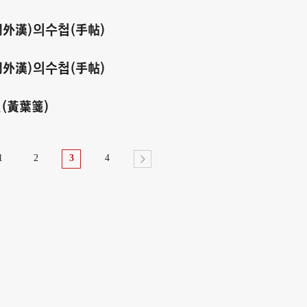
門外漢)의수첩(手帖)
門外漢)의수첩(手帖)
전(黃葉箋)
1
2
3
4