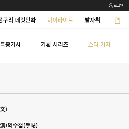
로그인
텅구리 네컷만화
하이라이트
발자취
특종기사
기획 시리즈
스타 기자
文)
漢)의수첩(手帖)