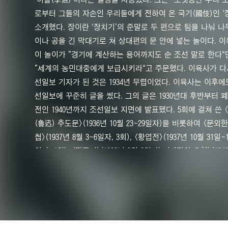
로부터 그들의 자손인 우리들에게 전하여 온 국기(國伎)인 ‘
소개했다. 장이란 ‘장치기’의 준말로 두 편으로 팀을 나눠 
이나 공을 긴 막대기로 쳐 상대편의 문 안에 넣는 놀이다. 
이 놀이가 ”경기에 계산하는 용어까지도 순 조선 말로 한다“
”세계의 농민대중에게 보급시키라“고 주문했다. 이육사가 다
선일보 기자가 된 것은 1934년 무렵이었다. 이육사는 이후에
선일보에 꾸준히 글을 썼다. 그의 글은 1930년대 후반부터 
전인 1940년까지 조선일보 지면에 발표됐다. 5회에 걸쳐 쓴 
(魯迅) 추도문>(1936년 10월 23~29일자)을 비롯하여 <문외
첩>(1937년 8월 3~6일자, 3회), <황엽전>(1937년 10월 31일~
일자, 4회), <전조기>(1938년 3월 2일자), <계절의 오행>(194
월 27일자) 등이다.