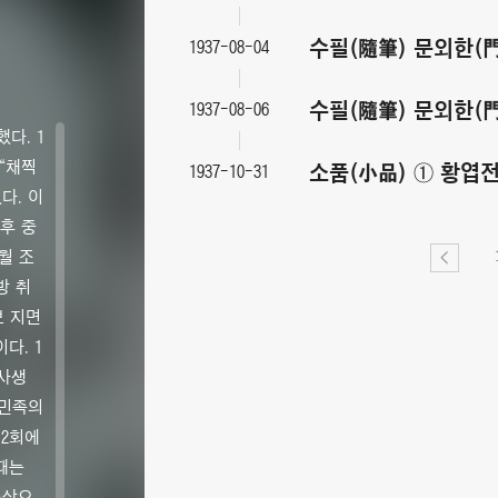
수필(隨筆) 문외한(
1937-08-04
수필(隨筆) 문외한(
1937-08-06
다. 1
 “채찍
소품(小品) ① 황엽
1937-10-31
다. 이
후 중
월 조
방 취
보 지면
다. 1
육사생
 민족의
 2회에
이때는
조상으