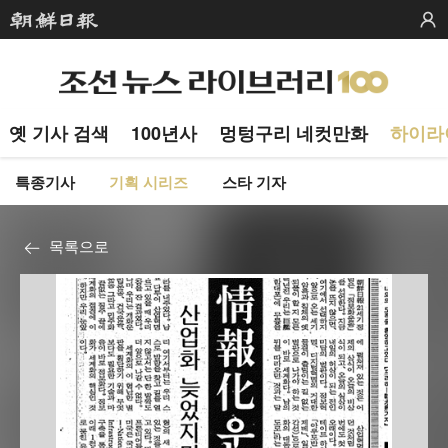
옛 기사 검색
100년사
멍텅구리 네컷만화
하이라
특종기사
기획 시리즈
스타 기자
목록으로