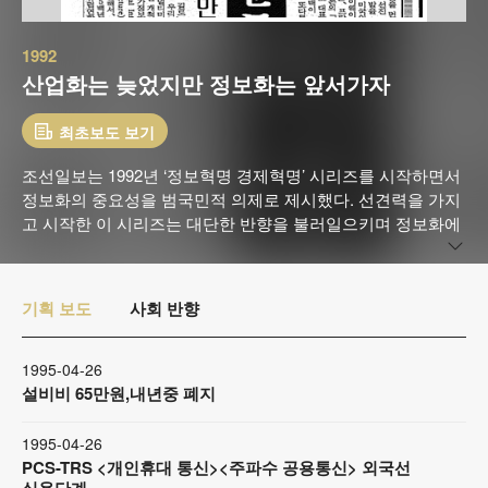
1992
산업화는 늦었지만 정보화는 앞서가자
최초보도 보기
조선일보는 1992년 ‘정보혁명 경제혁명’ 시리즈를 시작하면서
정보화의 중요성을 범국민적 의제로 제시했다. 선견력을 가지
고 시작한 이 시리즈는 대단한 반향을 불러일으키며 정보화에
대한 자각을 일깨웠다. 1995년 조선일보는 창간 75주년을 기
념해 본격적인 정보화 운동을 선언하며 가장 선두에 섰다. 조
선일보의 정보화 운동은 IT산업에 대한 국가적 관심과 지원을
기획 보도
사회 반향
키웠고, 한국이 세계적인 IT강국으로 거듭나게 하는 발판을 마
련했다.
1995-04-26
설비비 65만원,내년중 폐지
1995-04-26
PCS-TRS <개인휴대 통신><주파수 공용통신> 외국선