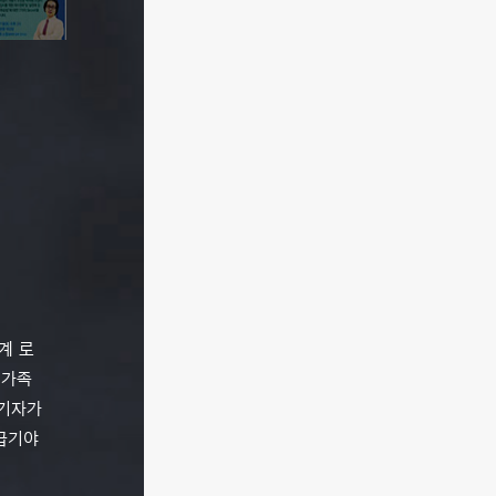
계 로
 가족
 기자가
 급기야