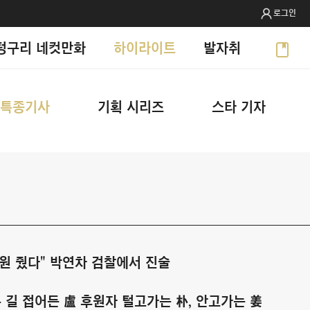
로그인
텅구리 네컷만화
하이라이트
발자취
특종기사
기획 시리즈
스타 기자
원 줬다" 박연차 검찰에서 진술
 길 접어든 盧 후원자 털고가는 朴, 안고가는 姜