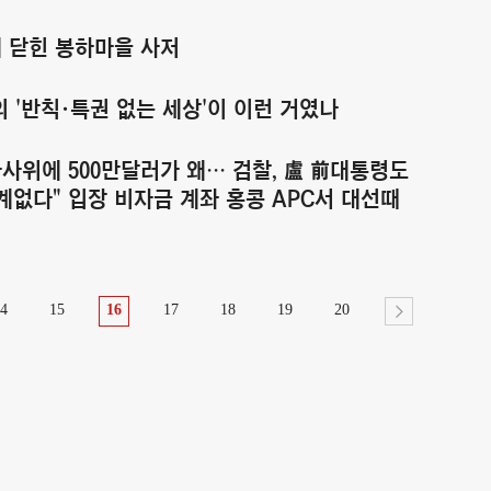
게 닫힌 봉하마을 사저
의 '반칙·특권 없는 세상'이 이런 거였나
카사위에 500만달러가 왜… 검찰, 盧 前대통령도
계없다" 입장 비자금 계좌 홍콩 APC서 대선때
4
15
16
17
18
19
20