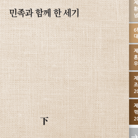
제
환
넘
6
대
제
흔
우
제
조
2
제
꺾
2