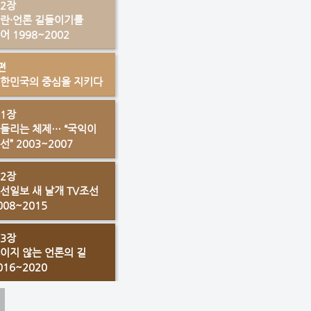
2장
란·언론 길들이기를
어 1998~2002
편
한민국의 중심을 지키다
1장
들리는 체제… “국익이
선” 2003~2007
2장
선일보 새 날개 TV조선
008~2015
3장
이지 않는 언론의 길
016~2020