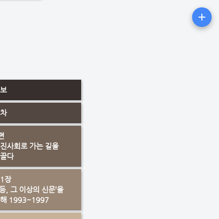
보
차
편
진사회로 가는 길을
끌다
1장
1등, 그 이상의 신문’을
해 1993~1997