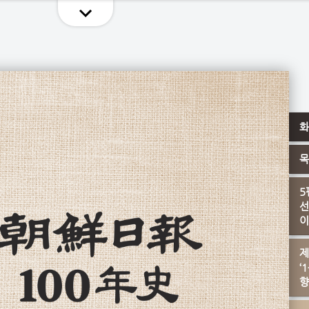
화
목
5
선
이
제
‘
향